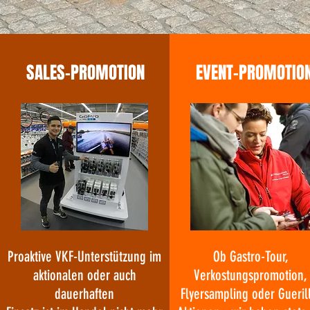
SALES-PROMOTION
EVENT-PROMOTIO
Proaktive VKF-Unterstützung im
Ob Gastro-Tour,
aktionalen oder auch
Verkostungspromotion,
dauerhaften
Flyersampling oder Gueril